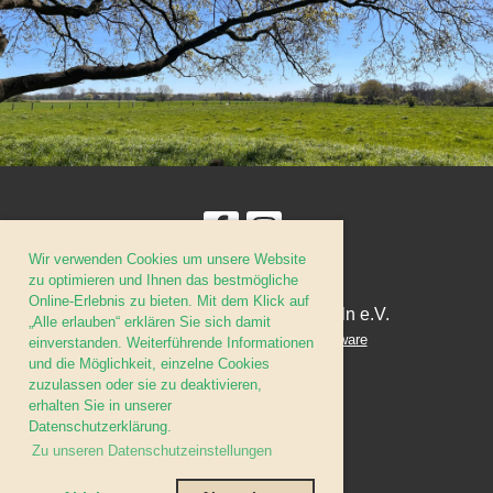
Wir verwenden Cookies um unsere Website
zu optimieren und Ihnen das bestmögliche
Online-Erlebnis zu bieten. Mit dem Klick auf
© Bürgerverein Krefeld-Fischeln e.V.
„Alle erlauben“ erklären Sie sich damit
Erstellt mit ClubDesk Vereinssoftware
einverstanden. Weiterführende Informationen
und die Möglichkeit, einzelne Cookies
zuzulassen oder sie zu deaktivieren,
erhalten Sie in unserer
Datenschutzerklärung.
Impressum
Zu unseren Datenschutzeinstellungen
Datenschutz